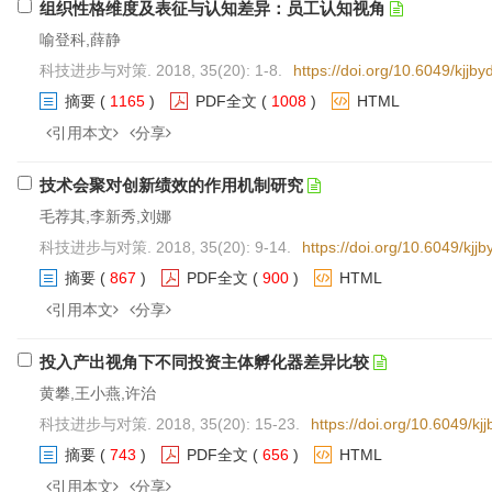
组织性格维度及表征与认知差异：员工认知视角
喻登科,薛静
科技进步与对策. 2018, 35(20): 1-8.
https://doi.org/10.6049/kjj
摘要
(
1165
)
PDF全文
(
1008
)
HTML
引用本文
分享
技术会聚对创新绩效的作用机制研究
毛荐其,李新秀,刘娜
科技进步与对策. 2018, 35(20): 9-14.
https://doi.org/10.6049/kj
摘要
(
867
)
PDF全文
(
900
)
HTML
引用本文
分享
投入产出视角下不同投资主体孵化器差异比较
黄攀,王小燕,许治
科技进步与对策. 2018, 35(20): 15-23.
https://doi.org/10.6049/k
摘要
(
743
)
PDF全文
(
656
)
HTML
引用本文
分享