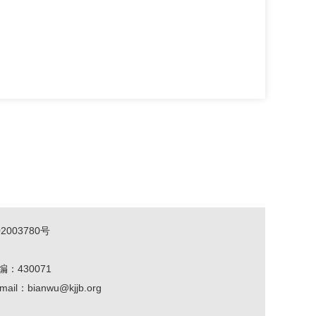
2003780号
编：430071
mail：bianwu@kjjb.org