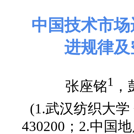
中国技术市场
进规律
及
1
张座铭
，
(1.武汉纺织大
430200；2.中