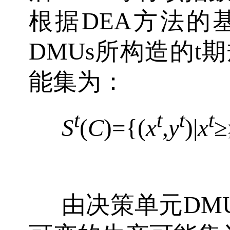
根据DEA方法的
DMUs所构造的t
能集为：
t
t
t
t
S
(
C
)={(
x
,
y
)|
x
≥
由决策单元DM