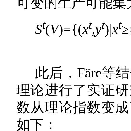
可变的生产可能集
t
t
t
t
S
(
V
)={(
x
,
y
)|
x
≥
此后，Färe等
理论进行了实证研
数从理论指数变成
如下：