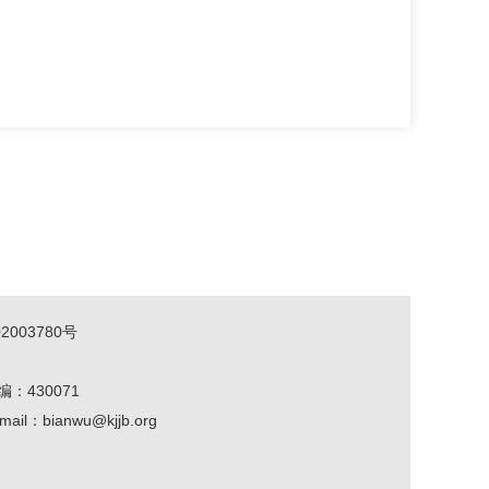
2003780号
编：430071
mail：bianwu@kjjb.org