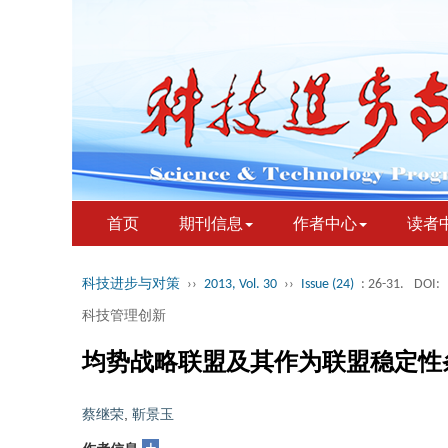
首页
期刊信息
作者中心
读者
科技进步与对策
››
2013, Vol. 30
››
Issue (24)
: 26-31.
DOI:
科技管理创新
均势战略联盟及其作为联盟稳定性
蔡继荣
,
靳景玉
+