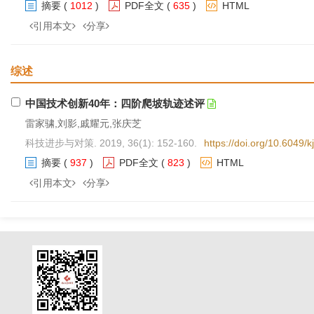
摘要
(
1012
)
PDF全文
(
635
)
HTML
引用本文
分享
综述
中国技术创新40年：四阶爬坡轨迹述评
雷家骕,刘影,戚耀元,张庆芝
科技进步与对策. 2019, 36(1): 152-160.
https://doi.org/10.6049/
摘要
(
937
)
PDF全文
(
823
)
HTML
引用本文
分享