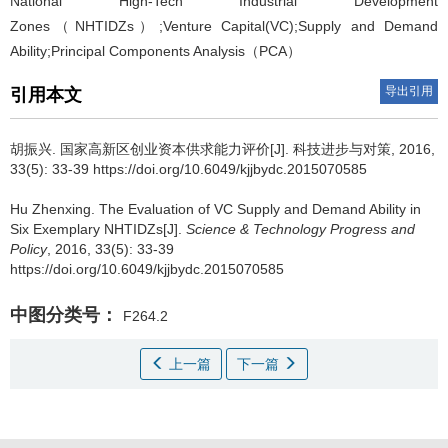
National High-Tech Industrial Development
Zones（NHTIDZs）;Venture Capital(VC);Supply and Demand
Ability;Principal Components Analysis（PCA）
导出引用
引用本文
胡振兴
.
国家高新区创业资本供求能力评价[J]. 科技进步与对策, 2016,
33(5): 33-39 https://doi.org/10.6049/kjjbydc.2015070585
Hu Zhenxing
.
The Evaluation of VC Supply and Demand Ability in
Six Exemplary NHTIDZs[J].
Science & Technology Progress and
Policy
, 2016, 33(5): 33-39
https://doi.org/10.6049/kjjbydc.2015070585
中图分类号：
F264.2
上一篇
下一篇