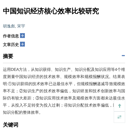
中国知识经济核心效率比较研究
胡逸彪
,
宋宇
+
作者信息
+
文章历史
摘要
运用DEA方法，从知识获得、知识生产、知识分配及知识应用等4个维
度测量中国知识经济的技术效率、规模效率和规模报酬状况。结果表
明:①知识获得的技术效率已达最佳水平，但规模报酬递减导致规模效
率不足；②知识生产的技术效率偏低，知识研发和技术创新效率与国
际仍有较大差距；③知识应用技术效率及规模效率方面都未达最佳水
平，从投入不足转变为投入过剩；④知识分配技术效率偏低，影响了
知识分配的整体效率。
关键词