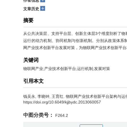
作者信息
+
文章历史
摘要
从公共决策层、支持平台层、创新主体层3个维度剖析了物
运行的动力机制、协同机制与创新机制。分别从政策体系
网产业技术创新平台发展对策，为物联网产业技术创新平台
关键词
物联网产业;产业技术创新平台;运行机制;发展对策
引用本文
钱吴永
,
李晓钟
,
王育红
.
物联网产业技术创新平台架构与运行机制研究[
https://doi.org/10.6049/kjjbydc.2013060057
中图分类号：
F264.2