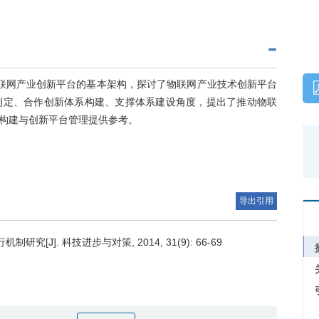
联网产业创新平台的基本架构，探讨了物联网产业技术创新平台
制定、合作创新体系构建、支撑体系建设角度，提出了推动物联
构建与创新平台管理提供参考。
导出引用
J]. 科技进步与对策, 2014, 31(9): 66-69