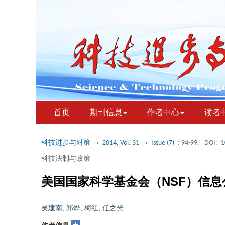
首页
期刊信息
作者中心
读者
科技进步与对策
››
2014, Vol. 31
››
Issue (7)
: 94-99.
DOI:
1
科技法制与政策
美国国家科学基金会（NSF）信
吴建南
,
郑烨
,
梅红
,
任之光
+