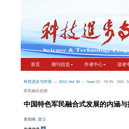
首页
期刊信息
作者中心
读者
科技进步与对策
››
2013, Vol. 30
››
Issue (1)
: 92-95.
DOI:
1
军民融合创新
中国特色军民融合式发展的内涵与
黄朝峰
,
曾立
+