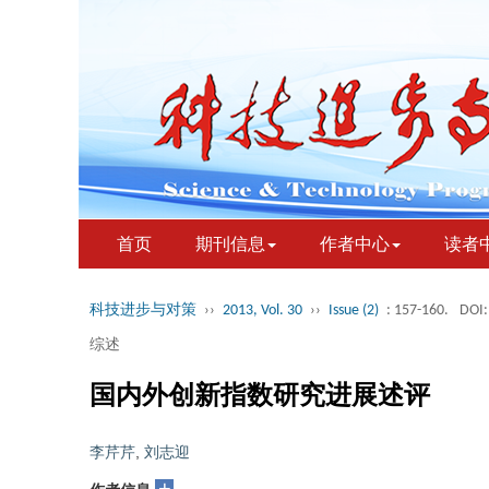
首页
期刊信息
作者中心
读者
科技进步与对策
››
2013, Vol. 30
››
Issue (2)
: 157-160.
DOI:
综述
国内外创新指数研究进展述评
李芹芹
,
刘志迎
+