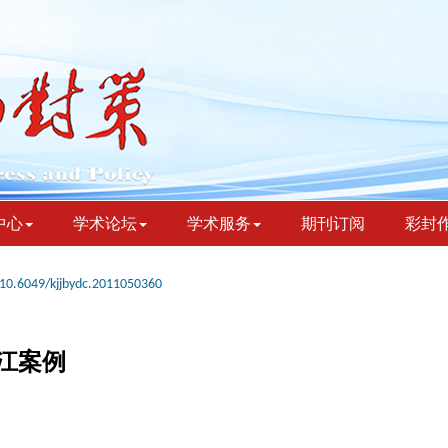
中心
学术论坛
学术服务
期刊订阅
彩封
10.6049/kjjbydc.2011050360
江案例