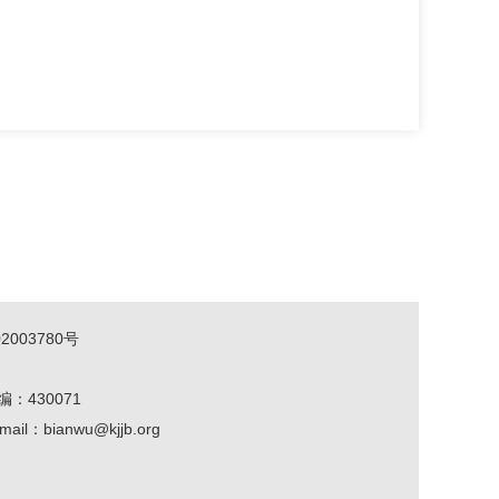
2003780号
编：430071
mail：bianwu@kjjb.org