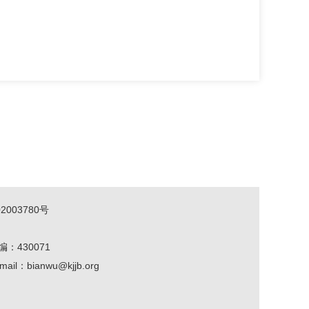
2003780号
编：430071
mail：bianwu@kjjb.org