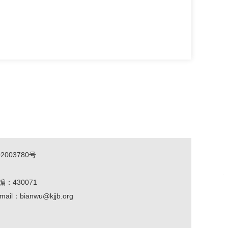
2003780号
编：430071
mail：bianwu@kjjb.org