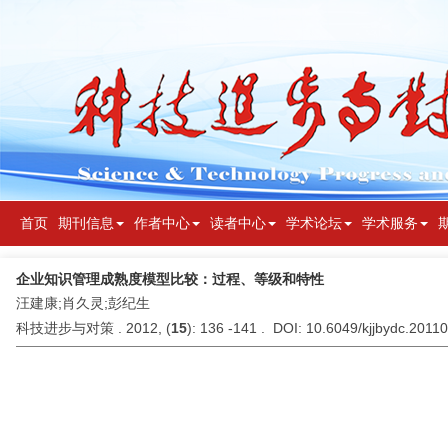
首页
期刊信息
作者中心
读者中心
学术论坛
学术服务
企业知识管理成熟度模型比较：过程、等级和特性
汪建康;肖久灵;彭纪生
科技进步与对策 . 2012, (
15
): 136 -141 . DOI: 10.6049/kjjbydc.2011