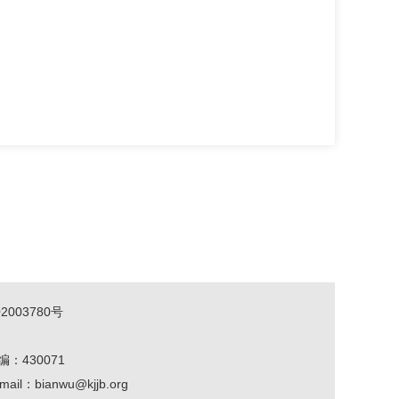
2003780号
编：430071
mail：bianwu@kjjb.org