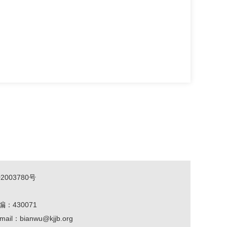
2003780号
编：430071
mail：bianwu@kjjb.org