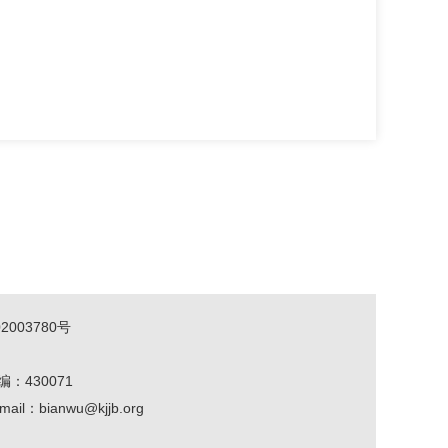
2003780号
编：430071
mail：bianwu@kjjb.org