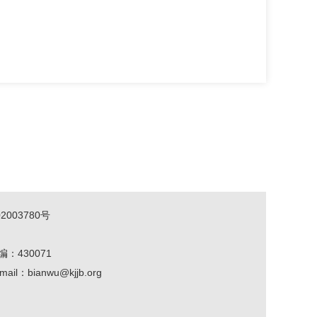
2003780号
编：430071
mail：bianwu@kjjb.org