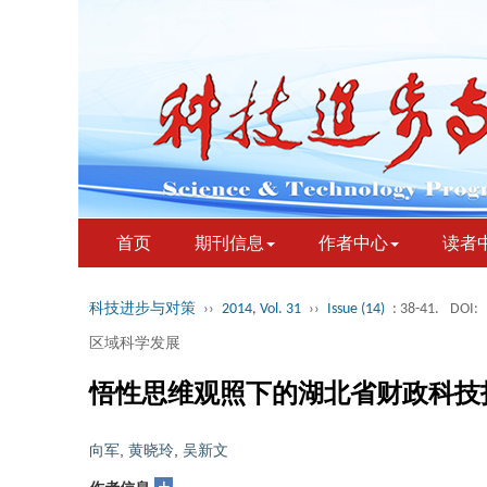
首页
期刊信息
作者中心
读者
科技进步与对策
››
2014, Vol. 31
››
Issue (14)
: 38-41.
DOI:
区域科学发展
悟性思维观照下的湖北省财政科技
向军
,
黄晓玲
,
吴新文
+