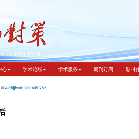
中心
学术论坛
学术服务
期刊订阅
彩封
.6049/kjjbydc.2013080769
后