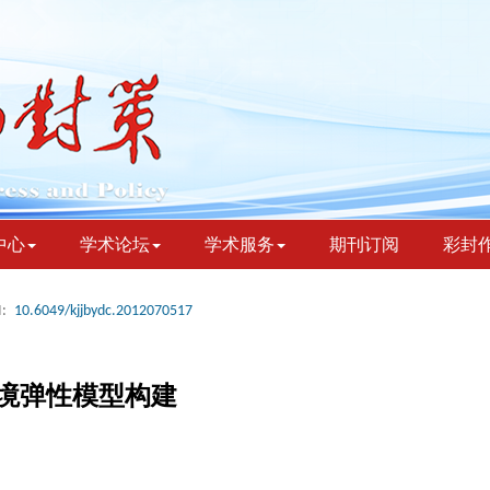
中心
学术论坛
学术服务
期刊订阅
彩封
:
10.6049/kjjbydc.2012070517
境弹性模型构建