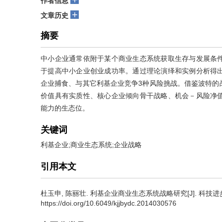
作者信息
+
文章历史
摘要
中小企业通常依附于某个商业生态系统获取生存与发展条
于提高中小企业创业成功率。通过理论演绎和实例分析得
企业捕食、与其它利基企业竞争3种风险挑战。借鉴波特的
价值具有实质性、核心企业倾向骨干战略、机会－风险净
能力的生态位。
关键词
利基企业;商业生态系统;企业战略
引用本文
杜玉申
,
陈丽壮
.
利基企业商业生态系统战略研究[J]. 科技进步与对策,
https://doi.org/10.6049/kjjbydc.2014030576