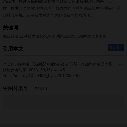
系统性，即建立纵向政策和横向政策交错形成的政策网络；三是演化
性，即通过选择性环境管理、战略缝隙管理和系统转型管理等推动宏
观社会环境、碳基技术系统与缝隙创新的共同演化。
关键词
低碳经济;碳基技术经济社会系统;碳锁定;碳解锁治理体系
导出引用
引用本文
李宏伟
,
杨梅锦
.
低碳经济中的“碳锁定”问题与“碳解锁”治理体系[J]. 科
技进步与对策, 2013, 30(15): 41-45
https://doi.org/10.6049/kjjbydc.2012060465
中图分类号：
F062.1