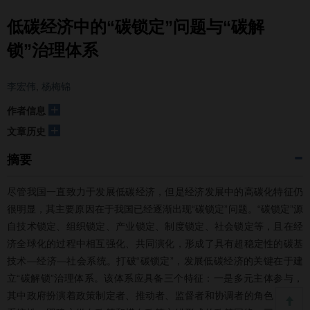
低碳经济中的“碳锁定”问题与“碳解
锁”治理体系
李宏伟
,
杨梅锦
+
作者信息
+
文章历史
摘要
尽管我国一直致力于发展低碳经济，但是经济发展中的高碳化特征仍
很明显，其主要原因在于我国已经逐渐出现“碳锁定”问题。“碳锁定”源
自技术锁定、组织锁定、产业锁定、制度锁定、社会锁定等，且在经
济全球化的过程中相互强化、共同演化，形成了具有超稳定性的碳基
技术—经济—社会系统。打破“碳锁定”，发展低碳经济的关键在于建
立“碳解锁”治理体系。该体系应具备三个特征：一是多元主体参与，
其中政府扮演着政策制定者、推动者、监督者和协调者的角色；二是