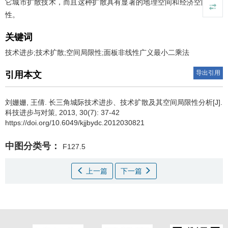
它城市扩散技术，而且这种扩散具有显著的地理空间和经济空间局限
性。
关键词
技术进步;技术扩散;空间局限性;面板非线性广义最小二乘法
导出引用
引用本文
刘姗姗
,
王倩
.
长三角城际技术进步、技术扩散及其空间局限性分析[J].
科技进步与对策, 2013, 30(7): 37-42
https://doi.org/10.6049/kjjbydc.2012030821
中图分类号：
F127.5
上一篇
下一篇