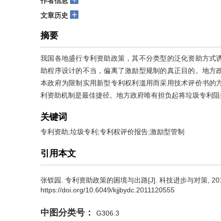
作者信息
+
文章历史
摘要
我国各地盛行专利资助政策，其不分类型的泛化资助方式
助程序设计的不当，偏离了激励型规制的真正目的。地方
本政府为限制实用新型专利权利滥用而采用技术评价书的
利资助机制是最佳捷径。地方政府唯有担负起将垃圾专利阻
关键词
专利资助;垃圾专利;专利权评价报告;激励型管制
引用本文
张钗园
.
专利资助政策的困境与出路[J]. 科技进步与对策, 2012, 2
https://doi.org/10.6049/kjjbydc.2011120555
中图分类号：
G306.3