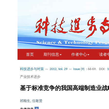
首页
期刊信息
作者中心
读者
科技进步与对策
››
2012, Vol. 29
››
Issue (9)
: 66-69.
DOI:
1
产业技术进步
基于标准竞争的我国高端制造业战
祁顺生
,
伍敬贤
+