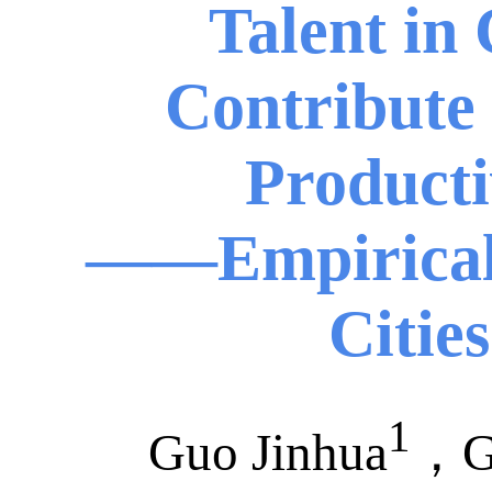
Talent in 
Contribute 
Producti
——Empirical 
Citie
1
Guo Jinhua
，G