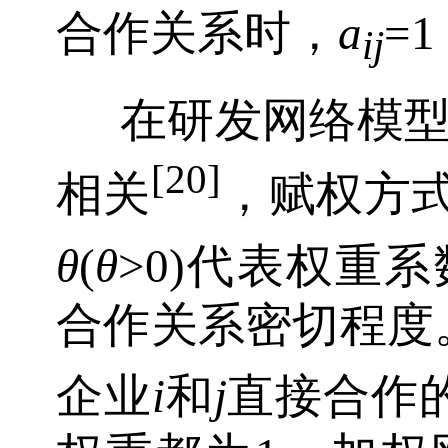
合作关系时，
a
=
ij
在研发网络模
[20]
相关
，赋权方
θ
(
θ
>0)代表权重
合作关系密切程度
企业
i
和
j
直接合作