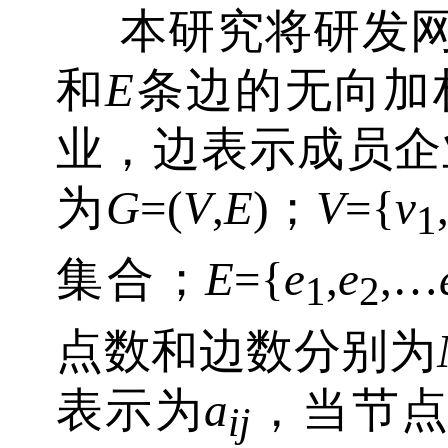
本研究将研发
和
E
条边的无向加
业，边表示成员企
为
G
=(
V
,
E
)；
V
={
v
1
集合；
E
={
e
,
e
,…
1
2
点数和边数分别为
表示为
a
，当节
ij