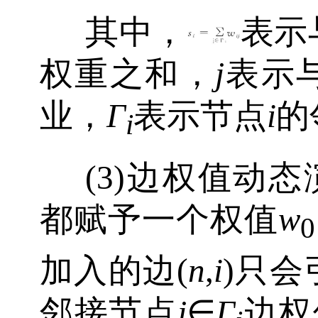
其中，
表示
权重之和，
j
表示
业，
Γ
表示节点
i
的
i
(3)边权值动
都赋予一个权值
w
0
加入的边(
n
,
i
)只
邻接节点
j
∈
Γ
边权