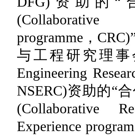
DFG)资助的
(Collaborative
programme，C
与工程研究理事会(Natu
Engineering Resea
NSERC)资助的
(Collaborative R
Experience pro