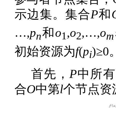
示边集。集合
P
和
…,
p
和
o
,
o
,…,
o
n
1
2
m
初始资源为
f
(
p
)≥0
i
首先，
P
中所有
合
O
中第
l
个节点资