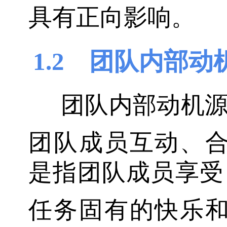
具有正向影响。
1.2 团队内部
团队内部动机
团队成员互动、
是指团队成员享受
任务固有的快乐