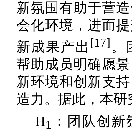
新氛围有助于营造
会化环境，进而提
[17]
新成果产出
。
帮助成员明确愿景
新环境和创新支持
造力。据此，本研
H
：团队创新
1