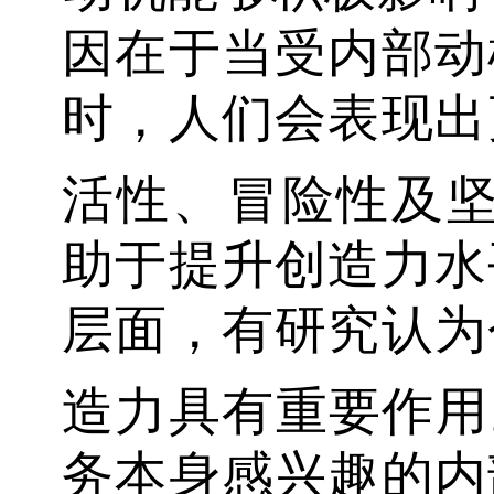
因在于当受内部动
时，人们会表现出
活性、冒险性及
助于提升创造力水
层面，有研究认为
造力具有重要作用。C
务本身感兴趣的内