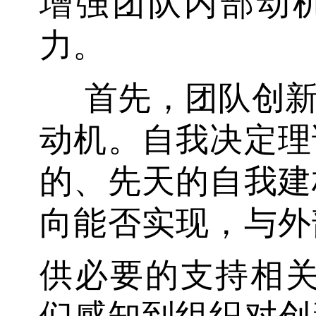
增强团队内部动
力。
首先，团队创
动机。自我决定理
的、先天的自我建
向能否实现，与外
供必要的支持相