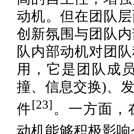
动机。但在团队层
创新氛围与团队内
队内部动机对团队
用，它是团队成员
撞、信息交换)、
[23]
件
。一方面，
动机能够积极影响