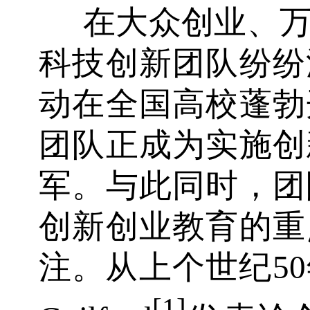
在大众创业、
科技创新团队纷纷
动在全国高校蓬勃
团队正成为实施创
军。与此同时，团
创新创业教育的重
注。从上个世纪5
[1]