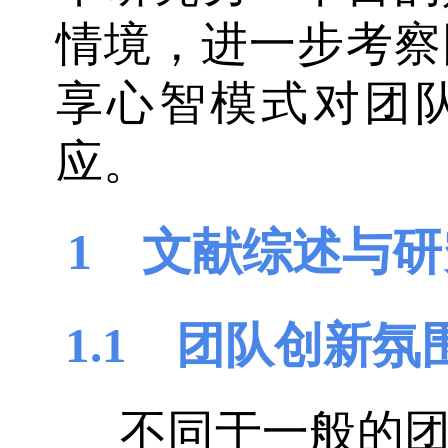
情境，进一步考察
享心智模式对团
应。
1 文献综述与
1.1 团队创新
不同于一般的