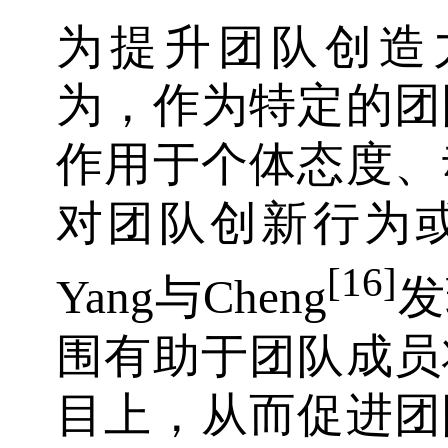
为提升团队创造力。E
为，作为特定的团
作用于个体态度、
对团队创新行为
[16]
Yang与Cheng
发
围有助于团队成员
目上，从而促进团