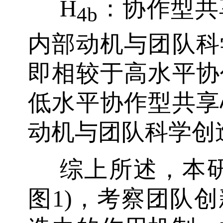
H
：协作型共
4b
内部动机与团队科
即相较于高水平协
低水平协作型共享
动机与团队科学创
综上所述，本
图1)，考察团队