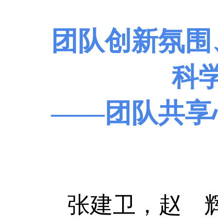
团队创新氛围
科
——团队共享
张建卫，赵 