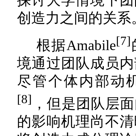
探讨大学情境下团
创造力之间的关系
[7]
根据Amabile
境通过团队成员内
尽管个体内部动
[8]
，但是团队层面
的影响机理尚不清