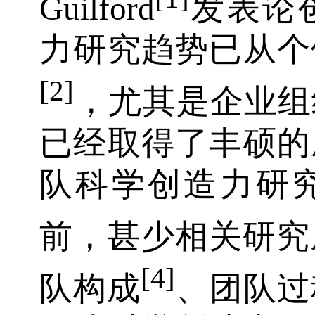
Guilford
发表论
力研究趋势已从个
[2]
，尤其是企业组
已经取得了丰硕的
队科学创造力研
前，甚少相关研究
[4]
队构成
、团队过