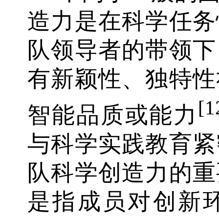
造力是在科学任务
队领导者的带领下
有新颖性、独特性
[1
智能品质或能力
与科学实践教育紧
队科学创造力的重
是指成员对创新