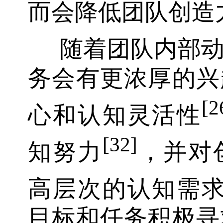
而会降低团队创造
随着团队内部
务会有更浓厚的兴
[2
心和认知灵活性
[32]
知努力
，并对
高层次的认知需
目标和任务积极寻