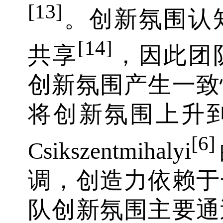
[13]
。创新氛围认
[14]
共享
，因此团
创新氛围产生一致
将创新氛围上升
[6]
Csikszentmihalyi
调，创造力依赖于
队创新氛围主要通