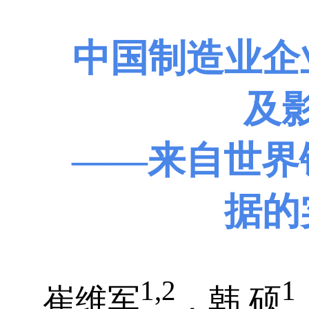
中国制造业企
及
——来自世界银
据的
1,2
1
崔维军
，韩 硕