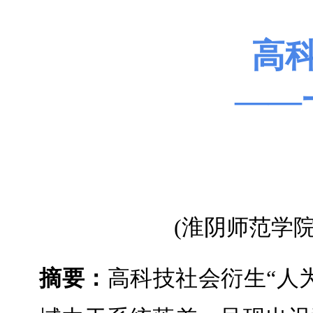
高
——
(淮阴师范学院
摘
要
：
高科技社会衍生“人