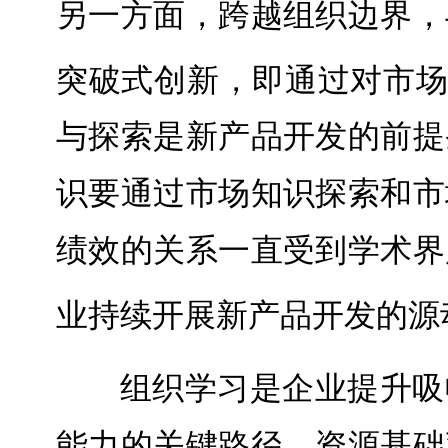
另一方面，跨越组织边界，
突破式创新，即通过对市
与探索是新产品开发的前提
识要通过市场知识探索和市
绩效的关系一直受到学术界
业持续开展新产品开发的源
组织学习是企业提升吸
能力的关键路径。资源基础