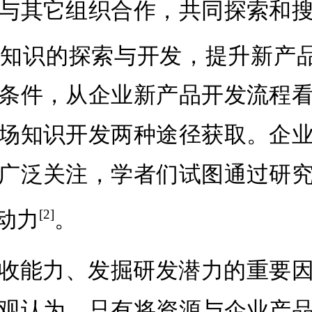
与其它组织合作，共同探索和
场知识的探索与开发，提升新产
条件，从企业新产品开发流程
场知识开发两种途径获取。企
广泛关注，学者们试图通过研
动力
。
[2]
收能力、发掘研发潜力的重要
观认为，只有将资源与企业产