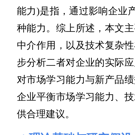
能力)是指，通过影响企业
种能力。综上所述，本文主
中介作用，以及技术复杂性
步分析二者对企业的实际应
对市场学习能力与新产品绩
企业平衡市场学习能力、技
供合理建议。