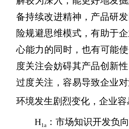
解较为深入，能更好地发掘
备持续改进精神，产品研发
险规避思维模式，有助于企
心能力的同时，也有可能使
度关注会妨碍其产品创新性
过度关注，容易导致企业对
环境发生剧烈变化，企业容
H
：市场知识开发负
1a