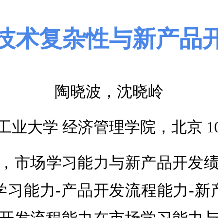
技术复杂性与新产品
陶晓波，沈晓岭
工业大学 经济管理学院，北京 100
，市场学习能力与新产品开发
学习能力-产品开发流程能力-新