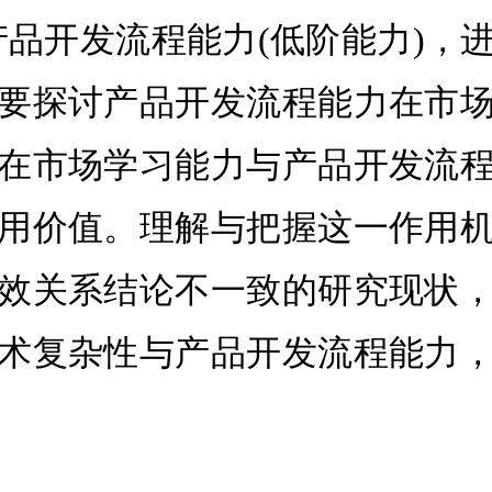
产品开发流程能力(低阶能力)，
要探讨产品开发流程能力在市
在市场学习能力与产品开发流
用价值。理解与把握这一作用
效关系结论不一致的研究现状
术复杂性与产品开发流程能力