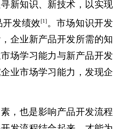
搜寻新知识、新技术，以实现
品开发绩效
。市场知识开发
[1]
看，企业新产品开发所需的知
业市场学习能力与新产品开发
究企业市场学习能力，发现企
因素，也是影响产品开发流程
品开发流程结合起来，才能为