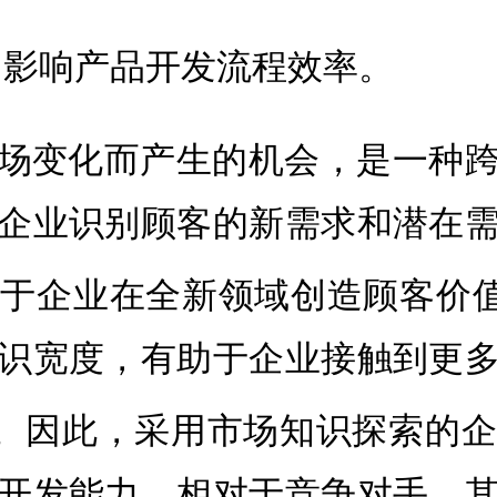
向影响产品开发流程效率。
场变化而产生的机会，是一种
企业识别顾客的新需求和潜在
助于企业在全新领域创造顾客价
识宽度，有助于企业接触到更
。因此，采用市场知识探索的企
开发能力，相对于竞争对手，