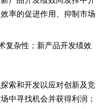
与新产品开发绩效间发挥中介
程效率的促进作用、抑制市场
术复杂性；新产品开发绩效
识探索和开发以应对创新及竞
市场中寻找机会并获得利润；