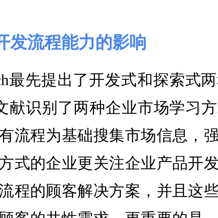
品开发流程能力的影响
rch最先提出了开发式和探索式
现有文献识别了两种企业市场学习
有流程为基础搜集市场信息，
方式的企业更关注企业产品开
流程的顾客解决方案，并且这