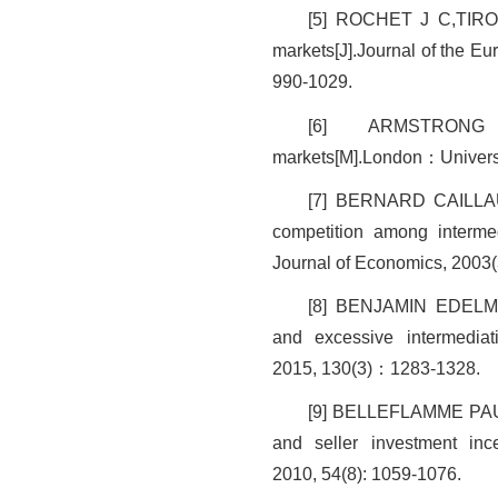
[5] ROCHET J C,TIROLE
markets[J].Journal of the E
990-1029.
[6] ARMSTRONG 
markets[M].London：Universi
[7] BERNARD CAILLA
competition among interme
Journal of Economics, 2003(
[8] BENJAMIN EDELMA
and excessive intermediati
2015, 130(3)：1283-1328.
[9] BELLEFLAMME PAUL
and seller investment inc
2010, 54(8): 1059-1076.