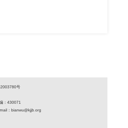
2003780号
编：430071
mail：bianwu@kjjb.org