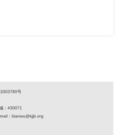
2003780号
编：430071
mail：bianwu@kjjb.org