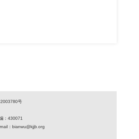
2003780号
编：430071
mail：bianwu@kjjb.org