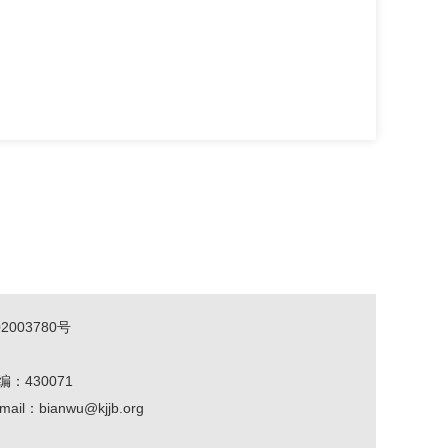
2003780号
编：430071
mail：bianwu@kjjb.org