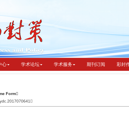
中心
学术论坛
学术服务
期刊订阅
彩封
ime Form
jbydc.2017070641