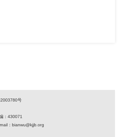
2003780号
编：430071
mail：bianwu@kjjb.org