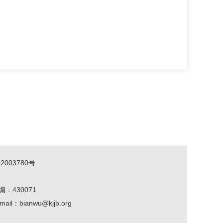
2003780号
编：430071
mail：bianwu@kjjb.org